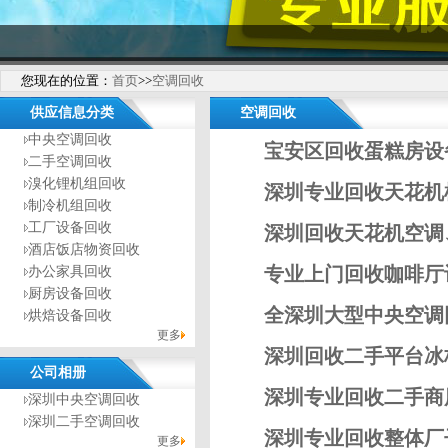
您现在的位置：
首页
>>
空调回收
供应信息分类
空调回收
中央空调回收
宝安区回收蛋糕房设
二手空调回收
溴化锂机组回收
深圳专业回收天花机
制冷机组回收
工厂设备回收
深圳回收天花机空调
酒店饭店物资回收
专业上门回收咖啡厅
办公家具回收
厨房设备回收
全深圳大型中央空调
烘焙设备回收
更多
深圳回收二手平台冰
公司相册
深圳专业回收二手商
深圳中央空调回收
深圳二手空调回收
深圳专业回收整体厂
更多